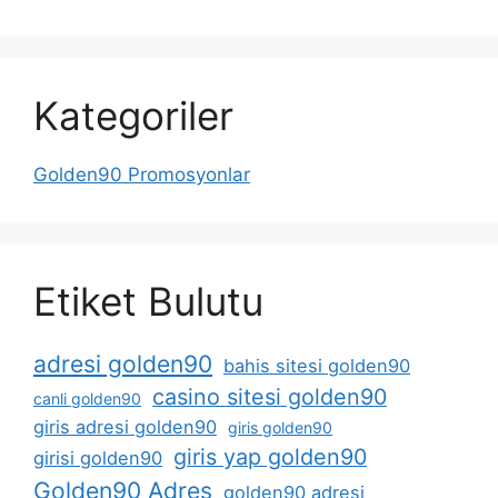
Kategoriler
Golden90 Promosyonlar
Etiket Bulutu
adresi golden90
bahis sitesi golden90
casino sitesi golden90
canli golden90
giris adresi golden90
giris golden90
giris yap golden90
girisi golden90
Golden90 Adres
golden90 adresi