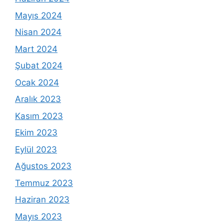
Mayıs 2024
Nisan 2024
Mart 2024
Şubat 2024
Ocak 2024
Aralık 2023
Kasım 2023
Ekim 2023
Eylül 2023
Ağustos 2023
Temmuz 2023
Haziran 2023
Mayıs 2023