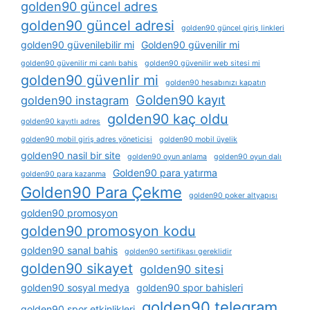
golden90 güncel adres
golden90 güncel adresi
golden90 güncel giriş linkleri
golden90 güvenilebilir mi
Golden90 güvenilir mi
golden90 güvenilir mi canlı bahis
golden90 güvenilir web sitesi mi
golden90 güvenlir mi
golden90 hesabınızı kapatın
Golden90 kayıt
golden90 instagram
golden90 kaç oldu
golden90 kayıtlı adres
golden90 mobil giriş adres yöneticisi
golden90 mobil üyelik
golden90 nasil bir site
golden90 oyun anlama
golden90 oyun dalı
Golden90 para yatırma
golden90 para kazanma
Golden90 Para Çekme
golden90 poker altyapısı
golden90 promosyon
golden90 promosyon kodu
golden90 sanal bahis
golden90 sertifikası gereklidir
golden90 sikayet
golden90 sitesi
golden90 sosyal medya
golden90 spor bahisleri
golden90 telegram
golden90 spor etkinlikleri