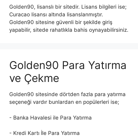
Golden90, lisanslı bir sitedir. Lisans bilgileri ise;
Curacao lisansı altında lisanslanmıştır.
Golden90 sitesine güvenli bir şekilde giriş
yapabilir, sitede rahatlıkla bahis oynayabilirsiniz.
Golden90 Para Yatırma
ve Çekme
Golden90 sitesinde dörtden fazla para yatırma
seçeneği vardır bunlardan en popülerleri ise;
- Banka Havalesi ile Para Yatırma
- Kredi Kartı İle Para Yatırma