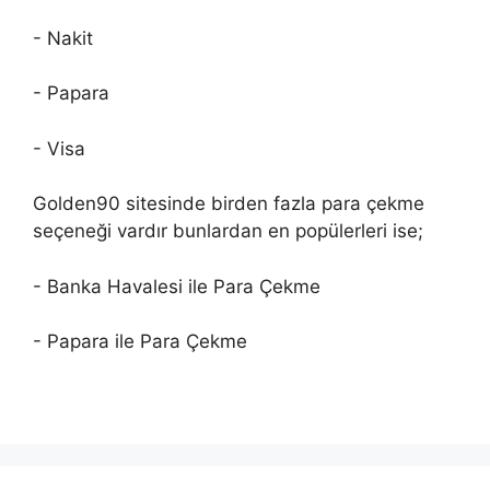
- Nakit
- Papara
- Visa
Golden90 sitesinde birden fazla para çekme
seçeneği vardır bunlardan en popülerleri ise;
- Banka Havalesi ile Para Çekme
- Papara ile Para Çekme