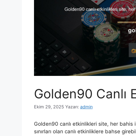
Golden90 Canlı Et
Ekim 29, 2025
Yazarı:
admin
Golden90 canlı etkinlikleri site, her bahis
sınırları olan canlı etkinliklere bahse girebi