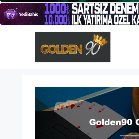
İçeriğe
atla