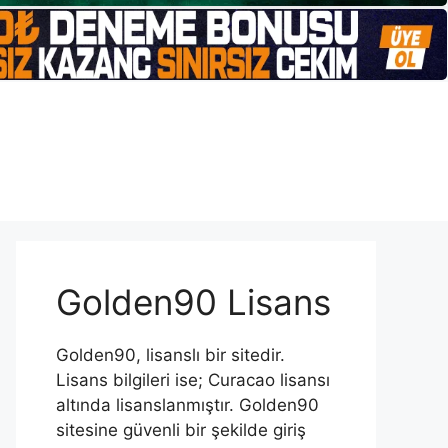
Golden90 Lisans
Golden90, lisanslı bir sitedir.
Lisans bilgileri ise; Curacao lisansı
altında lisanslanmıştır. Golden90
sitesine güvenli bir şekilde giriş