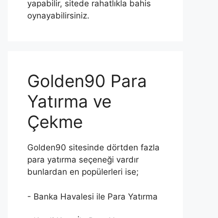
yapabilir, sitede rahatlıkla bahis
oynayabilirsiniz.
Golden90 Para
Yatırma ve
Çekme
Golden90 sitesinde dörtden fazla
para yatırma seçeneği vardır
bunlardan en popülerleri ise;
- Banka Havalesi ile Para Yatırma