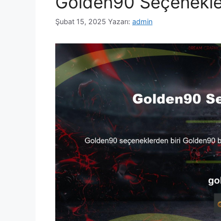
Golden90 Seçenekler
Şubat 15, 2025
Yazarı:
admin