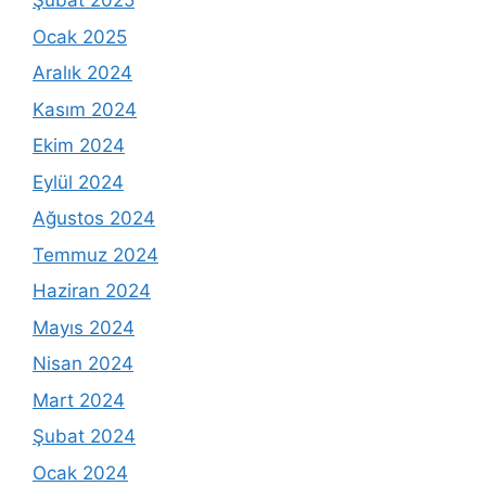
Şubat 2025
Ocak 2025
Aralık 2024
Kasım 2024
Ekim 2024
Eylül 2024
Ağustos 2024
Temmuz 2024
Haziran 2024
Mayıs 2024
Nisan 2024
Mart 2024
Şubat 2024
Ocak 2024