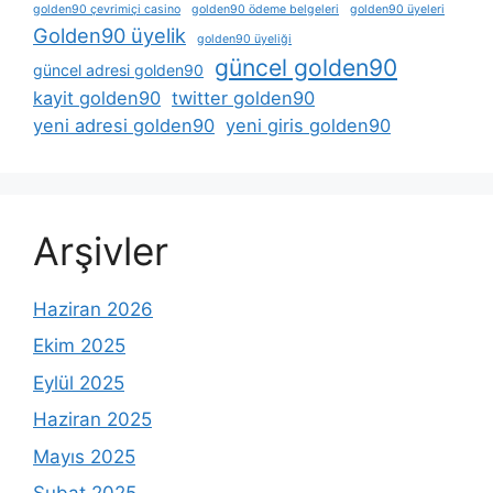
golden90 çevrimiçi casino
golden90 ödeme belgeleri
golden90 üyeleri
Golden90 üyelik
golden90 üyeliği
güncel golden90
güncel adresi golden90
kayit golden90
twitter golden90
yeni adresi golden90
yeni giris golden90
Arşivler
Haziran 2026
Ekim 2025
Eylül 2025
Haziran 2025
Mayıs 2025