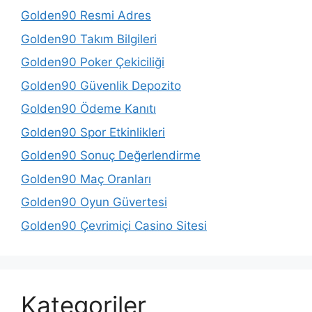
Golden90 Resmi Adres
Golden90 Takım Bilgileri
Golden90 Poker Çekiciliği
Golden90 Güvenlik Depozito
Golden90 Ödeme Kanıtı
Golden90 Spor Etkinlikleri
Golden90 Sonuç Değerlendirme
Golden90 Maç Oranları
Golden90 Oyun Güvertesi
Golden90 Çevrimiçi Casino Sitesi
Kategoriler