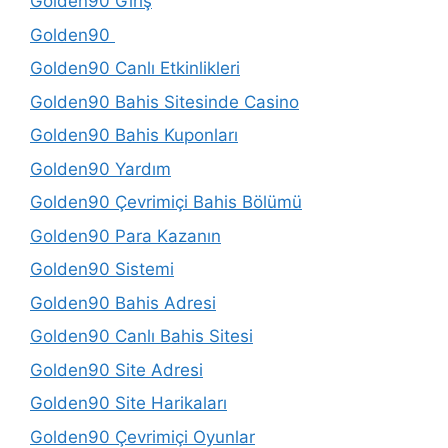
Golden90 Giriş
Golden90
Golden90 Canlı Etkinlikleri
Golden90 Bahis Sitesinde Casino
Golden90 Bahis Kuponları
Golden90 Yardım
Golden90 Çevrimiçi Bahis Bölümü
Golden90 Para Kazanın
Golden90 Sistemi
Golden90 Bahis Adresi
Golden90 Canlı Bahis Sitesi
Golden90 Site Adresi
Golden90 Site Harikaları
Golden90 Çevrimiçi Oyunlar