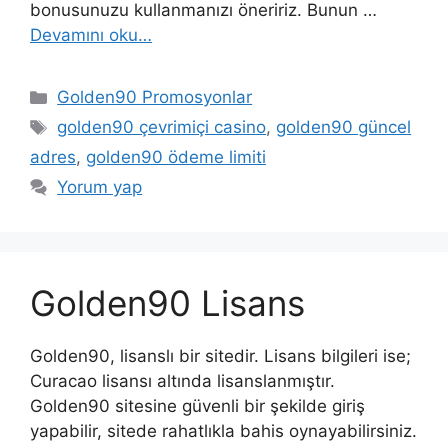
bonusunuzu kullanmanızı öneririz. Bunun …
Devamını oku…
Kategoriler
Golden90 Promosyonlar
Etiketler
golden90 çevrimiçi casino
,
golden90 güncel
adres
,
golden90 ödeme limiti
Yorum yap
Golden90 Lisans
Golden90, lisanslı bir sitedir. Lisans bilgileri ise;
Curacao lisansı altında lisanslanmıştır.
Golden90 sitesine güvenli bir şekilde giriş
yapabilir, sitede rahatlıkla bahis oynayabilirsiniz.