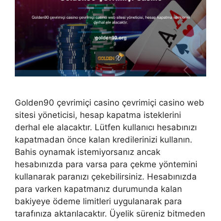
Golden90 çevrimiçi casino çevrimiçi casino web
sitesi yöneticisi, hesap kapatma isteklerini
derhal ele alacaktır. Lütfen kullanıcı hesabınızı
kapatmadan önce kalan kredilerinizi kullanın.
Bahis oynamak istemiyorsanız ancak
hesabınızda para varsa para çekme yöntemini
kullanarak paranızı çekebilirsiniz. Hesabınızda
para varken kapatmanız durumunda kalan
bakiyeye ödeme limitleri uygulanarak para
tarafınıza aktarılacaktır. Üyelik süreniz bitmeden