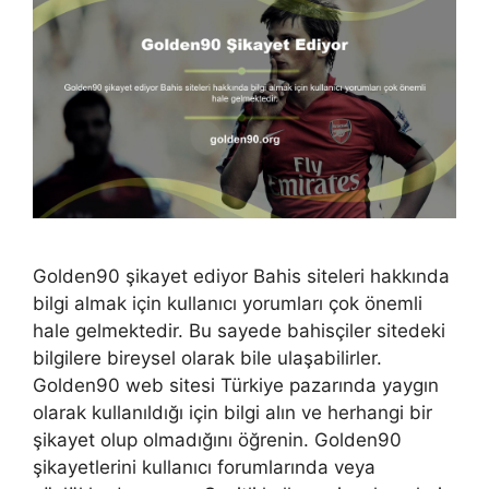
Golden90 şikayet ediyor Bahis siteleri hakkında
bilgi almak için kullanıcı yorumları çok önemli
hale gelmektedir. Bu sayede bahisçiler sitedeki
bilgilere bireysel olarak bile ulaşabilirler.
Golden90 web sitesi Türkiye pazarında yaygın
olarak kullanıldığı için bilgi alın ve herhangi bir
şikayet olup olmadığını öğrenin. Golden90
şikayetlerini kullanıcı forumlarında veya