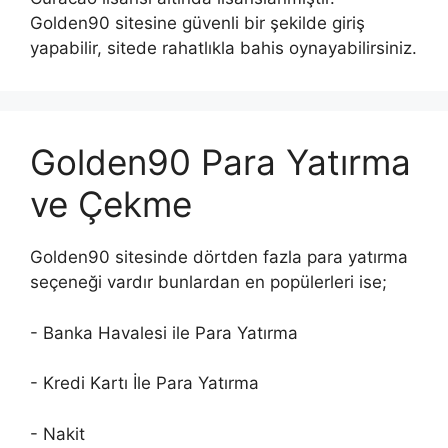
Golden90 sitesine güvenli bir şekilde giriş
yapabilir, sitede rahatlıkla bahis oynayabilirsiniz.
Golden90 Para Yatırma
ve Çekme
Golden90 sitesinde dörtden fazla para yatırma
seçeneği vardır bunlardan en popülerleri ise;
- Banka Havalesi ile Para Yatırma
- Kredi Kartı İle Para Yatırma
- Nakit