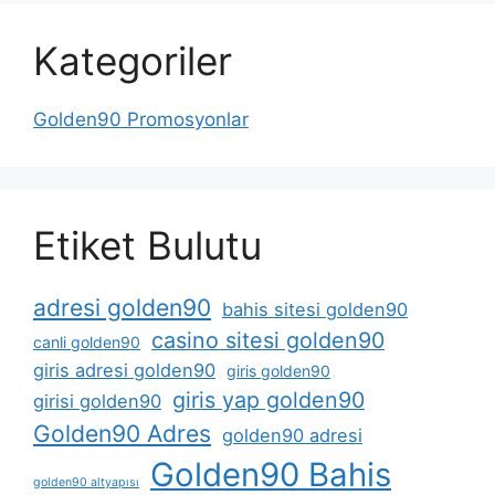
Kategoriler
Golden90 Promosyonlar
Etiket Bulutu
adresi golden90
bahis sitesi golden90
casino sitesi golden90
canli golden90
giris adresi golden90
giris golden90
giris yap golden90
girisi golden90
Golden90 Adres
golden90 adresi
Golden90 Bahis
golden90 altyapısı