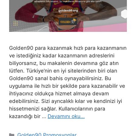
Golden90 para kazanmak hızlı para kazanmanın
ve istediğiniz kadar kazanmanın adreslerini
biliyorsanız, bu makalenin devamına göz atın
lütfen. Türkiye’nin en iyi sitelerinden biri olan
Golden90 sanal bahis oynayabilirsiniz. Bu
uygulama ile hızlı bir şekilde para kazanabilir ve
ihtiyacınız oldukça hizmet almaya devam
edebilirsiniz. Sizi ayrıcalıklı kılar ve kendinizi iyi
hissetmenizi sağlar. Kullanıcılarının para
kazandığı bir …
Devamını oku…
Kategoriler
Golden90 Promosyonlar