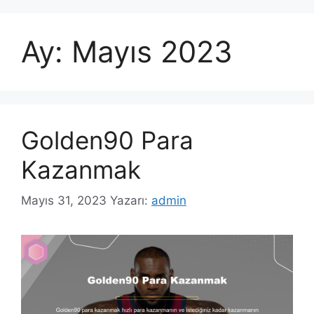
Ay:
Mayıs 2023
Golden90 Para
Kazanmak
Mayıs 31, 2023
Yazarı:
admin