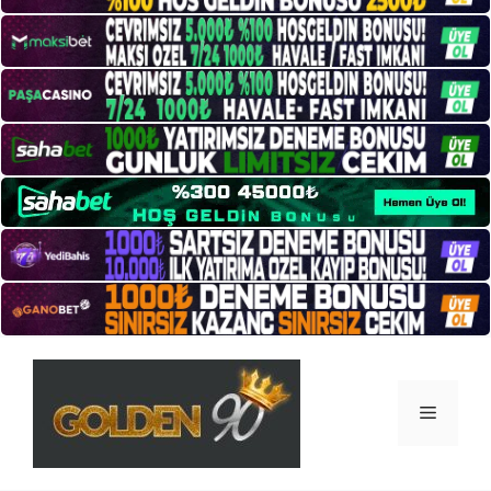
İçeriğe
atla
Menü