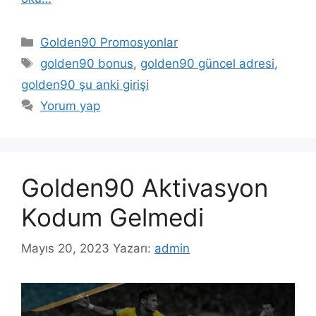
Kategoriler
Golden90 Promosyonlar
Etiketler
golden90 bonus
,
golden90 güncel adresi
,
golden90 şu anki girişi
Yorum yap
Golden90 Aktivasyon
Kodum Gelmedi
Mayıs 20, 2023
Yazarı:
admin