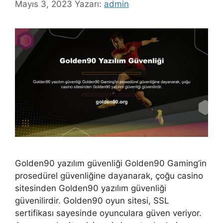
Mayıs 3, 2023
Yazarı:
admin
Golden90 yazılım güvenliği Golden90 Gaming’in
prosedürel güvenliğine dayanarak, çoğu casino
sitesinden Golden90 yazılım güvenliği
güvenilirdir. Golden90 oyun sitesi, SSL
sertifikası sayesinde oyunculara güven veriyor.