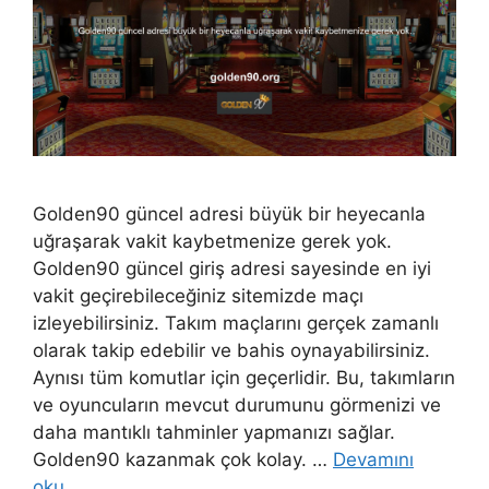
Golden90 güncel adresi büyük bir heyecanla
uğraşarak vakit kaybetmenize gerek yok.
Golden90 güncel giriş adresi sayesinde en iyi
vakit geçirebileceğiniz sitemizde maçı
izleyebilirsiniz. Takım maçlarını gerçek zamanlı
olarak takip edebilir ve bahis oynayabilirsiniz.
Aynısı tüm komutlar için geçerlidir. Bu, takımların
ve oyuncuların mevcut durumunu görmenizi ve
daha mantıklı tahminler yapmanızı sağlar.
Golden90 kazanmak çok kolay. …
Devamını
oku…