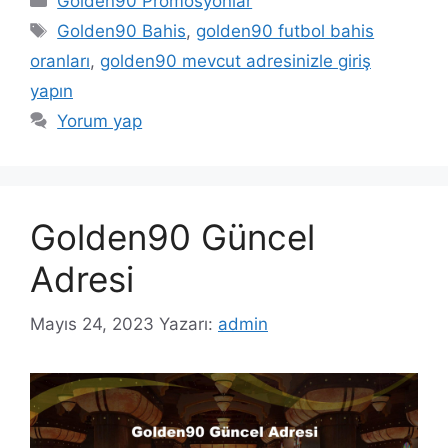
Golden90 Promosyonlar
Etiketler
Golden90 Bahis
,
golden90 futbol bahis
oranları
,
golden90 mevcut adresinizle giriş
yapın
Yorum yap
Golden90 Güncel
Adresi
Mayıs 24, 2023
Yazarı:
admin