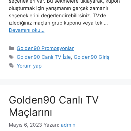
seçenekleri var. Bu sekmelere tıklayarak, kupon
oluşturmak için yarışmanın gerçek zamanlı
seçeneklerini değerlendirebilirsiniz. TV’de
izlediğiniz maçları grup kuponu veya tek …
Devamını oku…
Kategoriler
Golden90 Promosyonlar
Etiketler
Golden90 Canlı TV İzle
,
Golden90 Giriş
Yorum yap
Golden90 Canlı TV
Maçlarını
Mayıs 6, 2023
Yazarı:
admin