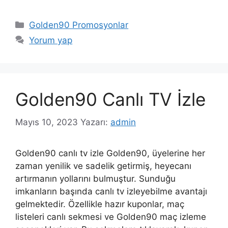
Kategoriler
Golden90 Promosyonlar
Yorum yap
Golden90 Canlı TV İzle
Mayıs 10, 2023
Yazarı:
admin
Golden90 canlı tv izle Golden90, üyelerine her
zaman yenilik ve sadelik getirmiş, heyecanı
artırmanın yollarını bulmuştur. Sunduğu
imkanların başında canlı tv izleyebilme avantajı
gelmektedir. Özellikle hazır kuponlar, maç
listeleri canlı sekmesi ve Golden90 maç izleme