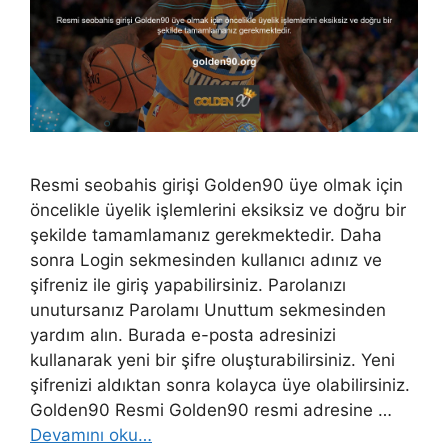
Resmi seobahis girişi Golden90 üye olmak için
öncelikle üyelik işlemlerini eksiksiz ve doğru bir
şekilde tamamlamanız gerekmektedir. Daha
sonra Login sekmesinden kullanıcı adınız ve
şifreniz ile giriş yapabilirsiniz. Parolanızı
unutursanız Parolamı Unuttum sekmesinden
yardım alın. Burada e-posta adresinizi
kullanarak yeni bir şifre oluşturabilirsiniz. Yeni
şifrenizi aldıktan sonra kolayca üye olabilirsiniz.
Golden90 Resmi Golden90 resmi adresine …
Devamını oku…