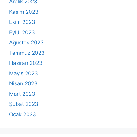
Aralık 2023
Kasım 2023
Ekim 2023
Eylül 2023
Ağustos 2023
Temmuz 2023
Haziran 2023
Mayıs 2023
Nisan 2023
Mart 2023
Şubat 2023
Ocak 2023