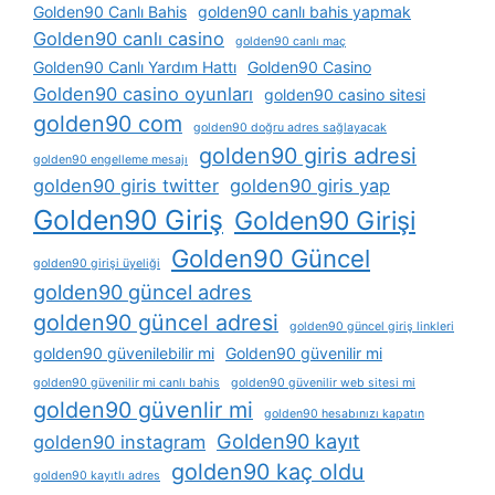
Golden90 Canlı Bahis
golden90 canlı bahis yapmak
Golden90 canlı casino
golden90 canlı maç
Golden90 Canlı Yardım Hattı
Golden90 Casino
Golden90 casino oyunları
golden90 casino sitesi
golden90 com
golden90 doğru adres sağlayacak
golden90 giris adresi
golden90 engelleme mesajı
golden90 giris twitter
golden90 giris yap
Golden90 Giriş
Golden90 Girişi
Golden90 Güncel
golden90 girişi üyeliği
golden90 güncel adres
golden90 güncel adresi
golden90 güncel giriş linkleri
golden90 güvenilebilir mi
Golden90 güvenilir mi
golden90 güvenilir mi canlı bahis
golden90 güvenilir web sitesi mi
golden90 güvenlir mi
golden90 hesabınızı kapatın
Golden90 kayıt
golden90 instagram
golden90 kaç oldu
golden90 kayıtlı adres