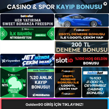
×
Golden90 GİRİŞ İÇİN TIKLAYINIZ!