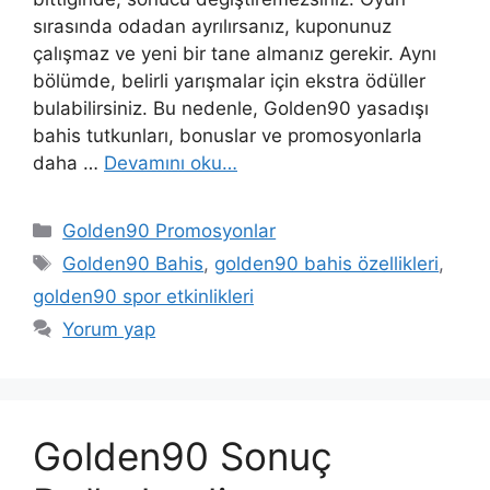
sırasında odadan ayrılırsanız, kuponunuz
çalışmaz ve yeni bir tane almanız gerekir. Aynı
bölümde, belirli yarışmalar için ekstra ödüller
bulabilirsiniz. Bu nedenle, Golden90 yasadışı
bahis tutkunları, bonuslar ve promosyonlarla
daha …
Devamını oku…
Kategoriler
Golden90 Promosyonlar
Etiketler
Golden90 Bahis
,
golden90 bahis özellikleri
,
golden90 spor etkinlikleri
Yorum yap
Golden90 Sonuç