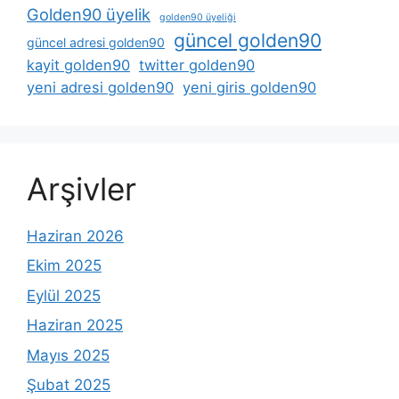
Golden90 üyelik
golden90 üyeliği
güncel golden90
güncel adresi golden90
kayit golden90
twitter golden90
yeni adresi golden90
yeni giris golden90
Arşivler
Haziran 2026
Ekim 2025
Eylül 2025
Haziran 2025
Mayıs 2025
Şubat 2025