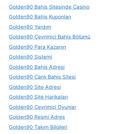
Golden90 Bahis Sitesinde Casino
Golden90 Bahis Kuponları
Golden90 Yardım
Golden90 Çevrimiçi Bahis Bölümü
Golden90 Para Kazanın
Golden90 Sistemi
Golden90 Bahis Adresi
Golden90 Canlı Bahis Sitesi
Golden90 Site Adresi
Golden90 Site Harikaları
Golden90 Çevrimiçi Oyunlar
Golden90 Resmi Adres
Golden90 Takım Bilgileri