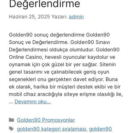
Değerlendirme
Haziran 25, 2025
Yazarı:
admin
Golden90 sonuç değerlendirme Golden90
Sonuç ve Değerlendirme. Golden90 Sınavı
Değerlendirmesi oldukça olumludur. Golden90
Online Casino, hevesli oyuncular kaydolur ve
oynamak için çok güzel bir yer sağlar. Sitenin
genel tasarımı ve çalınabilecek geniş oyun
seçenekleri onu gerçekten davet ediyor. Buna
ek olarak, harika bir müşteri destek ekibi ve bir
mobil cihaz aracılığıyla siteye erişme olasılığı ile,
…
Devamını oku…
Kategoriler
Golden90 Promosyonlar
Etiketler
golden90 kategori sıralaması
,
golden90