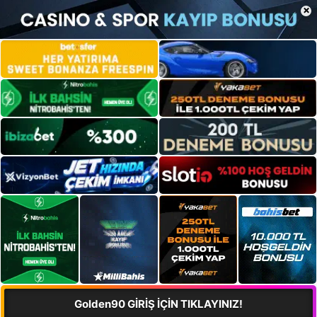
×
Golden90 GİRİŞ İÇİN TIKLAYINIZ!