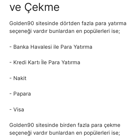
ve Çekme
Golden90 sitesinde dörtden fazla para yatırma
seçeneği vardır bunlardan en popülerleri ise;
- Banka Havalesi ile Para Yatırma
- Kredi Kartı İle Para Yatırma
- Nakit
- Papara
- Visa
Golden90 sitesinde birden fazla para çekme
seçeneği vardır bunlardan en popülerleri ise;