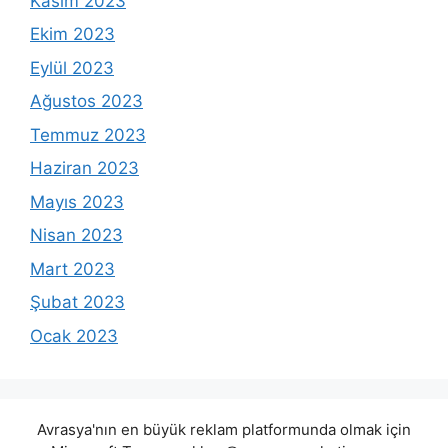
Kasım 2023
Ekim 2023
Eylül 2023
Ağustos 2023
Temmuz 2023
Haziran 2023
Mayıs 2023
Nisan 2023
Mart 2023
Şubat 2023
Ocak 2023
Avrasya'nın en büyük reklam platformunda olmak için