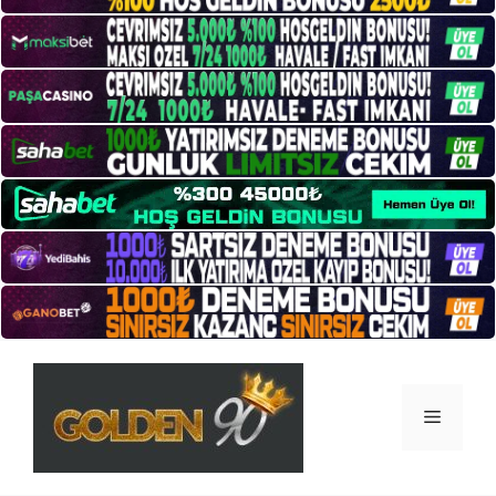
İçeriğe
atla
Menü