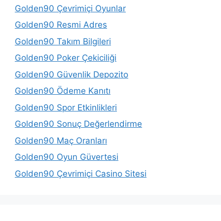
Golden90 Çevrimiçi Oyunlar
Golden90 Resmi Adres
Golden90 Takım Bilgileri
Golden90 Poker Çekiciliği
Golden90 Güvenlik Depozito
Golden90 Ödeme Kanıtı
Golden90 Spor Etkinlikleri
Golden90 Sonuç Değerlendirme
Golden90 Maç Oranları
Golden90 Oyun Güvertesi
Golden90 Çevrimiçi Casino Sitesi