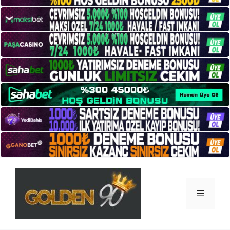
İçeriğe
atla
Menü