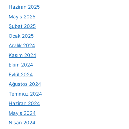
Haziran 2025
Mayıs 2025
Şubat 2025
Ocak 2025
Aralık 2024
Kasım 2024
Ekim 2024
Eylül 2024
Ağustos 2024
Temmuz 2024
Haziran 2024
Mayıs 2024
Nisan 2024