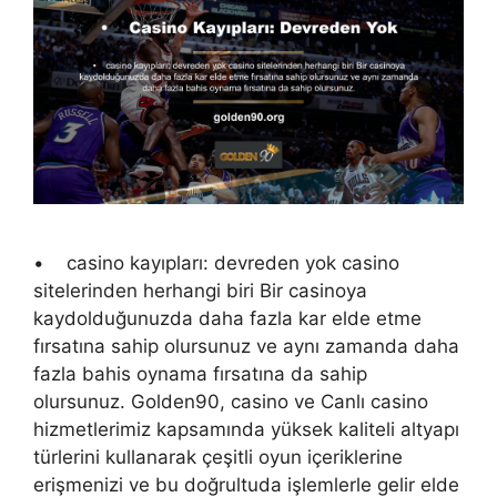
• casino kayıpları: devreden yok casino
sitelerinden herhangi biri Bir casinoya
kaydolduğunuzda daha fazla kar elde etme
fırsatına sahip olursunuz ve aynı zamanda daha
fazla bahis oynama fırsatına da sahip
olursunuz. Golden90, casino ve Canlı casino
hizmetlerimiz kapsamında yüksek kaliteli altyapı
türlerini kullanarak çeşitli oyun içeriklerine
erişmenizi ve bu doğrultuda işlemlerle gelir elde