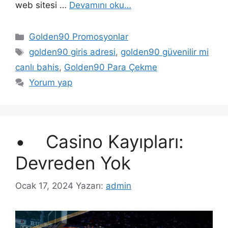
web sitesi …
Devamını oku…
Kategoriler
Golden90 Promosyonlar
Etiketler
golden90 giris adresi
,
golden90 güvenilir mi
canlı bahis
,
Golden90 Para Çekme
Yorum yap
• Casino Kayıpları:
Devreden Yok
Ocak 17, 2024
Yazarı:
admin