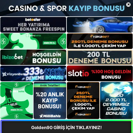
×
Golden90 GİRİŞ İÇİN TIKLAYINIZ!