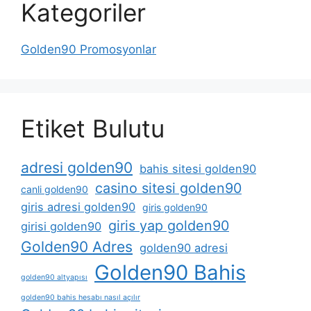
Kategoriler
Golden90 Promosyonlar
Etiket Bulutu
adresi golden90
bahis sitesi golden90
casino sitesi golden90
canli golden90
giris adresi golden90
giris golden90
giris yap golden90
girisi golden90
Golden90 Adres
golden90 adresi
Golden90 Bahis
golden90 altyapısı
golden90 bahis hesabı nasıl açılır