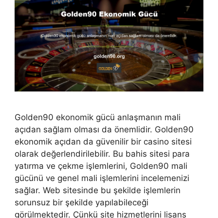
Golden90 ekonomik gücü anlaşmanın mali
açıdan sağlam olması da önemlidir. Golden90
ekonomik açıdan da güvenilir bir casino sitesi
olarak değerlendirilebilir. Bu bahis sitesi para
yatırma ve çekme işlemlerini, Golden90 mali
gücünü ve genel mali işlemlerini incelemenizi
sağlar. Web sitesinde bu şekilde işlemlerin
sorunsuz bir şekilde yapılabileceği
görülmektedir. Çünkü site hizmetlerini lisans