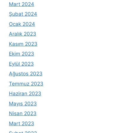
Mart 2024
Şubat 2024
Ocak 2024
Aralık 2023
Kasım 2023
Ekim 2023
Eylül 2023
Ağustos 2023
Temmuz 2023
Haziran 2023
Mayıs 2023
Nisan 2023
Mart 2023