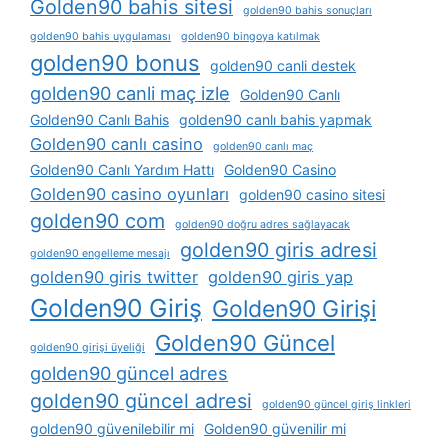
Golden90 bahis sitesi
golden90 bahis sonuçları
golden90 bahis uygulaması
golden90 bingoya katılmak
golden90 bonus
golden90 canli destek
golden90 canli maç izle
Golden90 Canlı
Golden90 Canlı Bahis
golden90 canlı bahis yapmak
Golden90 canlı casino
golden90 canlı maç
Golden90 Canlı Yardım Hattı
Golden90 Casino
Golden90 casino oyunları
golden90 casino sitesi
golden90 com
golden90 doğru adres sağlayacak
golden90 giris adresi
golden90 engelleme mesajı
golden90 giris twitter
golden90 giris yap
Golden90 Giriş
Golden90 Girişi
Golden90 Güncel
golden90 girişi üyeliği
golden90 güncel adres
golden90 güncel adresi
golden90 güncel giriş linkleri
golden90 güvenilebilir mi
Golden90 güvenilir mi