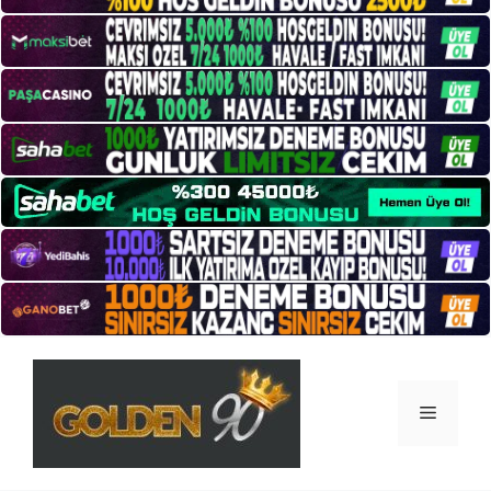
İçeriğe
atla
Menü