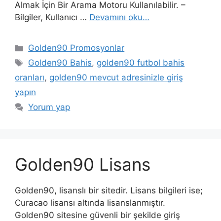
Almak İçin Bir Arama Motoru Kullanılabilir. –
Bilgiler, Kullanıcı …
Devamını oku…
Kategoriler
Golden90 Promosyonlar
Etiketler
Golden90 Bahis
,
golden90 futbol bahis
oranları
,
golden90 mevcut adresinizle giriş
yapın
Yorum yap
Golden90 Lisans
Golden90, lisanslı bir sitedir. Lisans bilgileri ise;
Curacao lisansı altında lisanslanmıştır.
Golden90 sitesine güvenli bir şekilde giriş