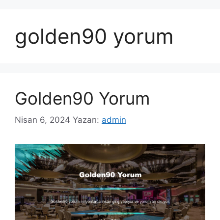
golden90 yorum
Golden90 Yorum
Nisan 6, 2024
Yazarı:
admin