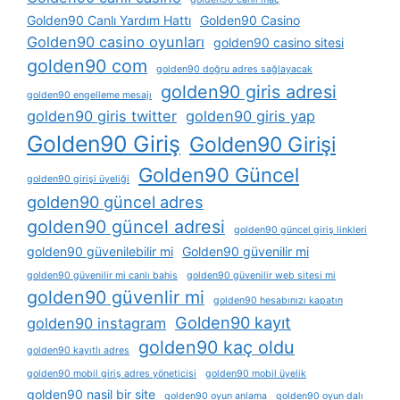
Golden90 Canlı Yardım Hattı
Golden90 Casino
Golden90 casino oyunları
golden90 casino sitesi
golden90 com
golden90 doğru adres sağlayacak
golden90 giris adresi
golden90 engelleme mesajı
golden90 giris twitter
golden90 giris yap
Golden90 Giriş
Golden90 Girişi
Golden90 Güncel
golden90 girişi üyeliği
golden90 güncel adres
golden90 güncel adresi
golden90 güncel giriş linkleri
golden90 güvenilebilir mi
Golden90 güvenilir mi
golden90 güvenilir mi canlı bahis
golden90 güvenilir web sitesi mi
golden90 güvenlir mi
golden90 hesabınızı kapatın
Golden90 kayıt
golden90 instagram
golden90 kaç oldu
golden90 kayıtlı adres
golden90 mobil giriş adres yöneticisi
golden90 mobil üyelik
golden90 nasil bir site
golden90 oyun anlama
golden90 oyun dalı