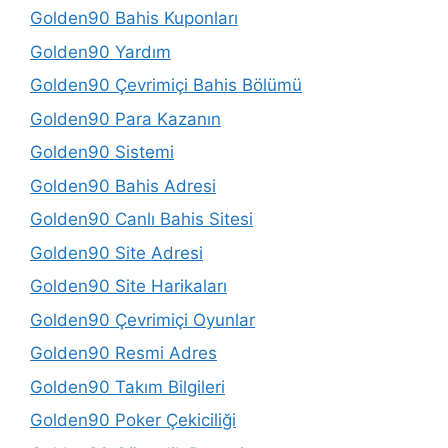
Golden90 Bahis Kuponları
Golden90 Yardım
Golden90 Çevrimiçi Bahis Bölümü
Golden90 Para Kazanın
Golden90 Sistemi
Golden90 Bahis Adresi
Golden90 Canlı Bahis Sitesi
Golden90 Site Adresi
Golden90 Site Harikaları
Golden90 Çevrimiçi Oyunlar
Golden90 Resmi Adres
Golden90 Takım Bilgileri
Golden90 Poker Çekiciliği