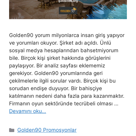
Golden90 yorum milyonlarca insan giriş yapıyor
ve yorumları okuyor. Şirket adı açıldı. Ünlü
sosyal medya hesaplarından bahsetmiyorum
bile. Birçok kişi şirket hakkında görüşlerini
paylaşıyor. Bir analiz sayfası eklememiz
gerekiyor. Golden90 yorumlarında geri
çekilmelerle ilgili sorular vardı. Birçok kişi bu
sorudan endişe duyuyor. Bir bahisçiye
katılmanın nedeni daha fazla para kazanmaktır.
Firmanın oyun sektöründe tecrübeli olması …
Devamını oku…
Kategoriler
Golden90 Promosyonlar