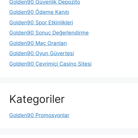
Golden90 Güvenlik Depozito
Golden90 Ödeme Kanıtı
Golden90 Spor Etkinlikleri
Golden90 Sonuç Değerlendirme
Golden90 Maç Oranları
Golden90 Oyun Güvertesi
Golden90 Çevrimiçi Casino Sitesi
Kategoriler
Golden90 Promosyonlar