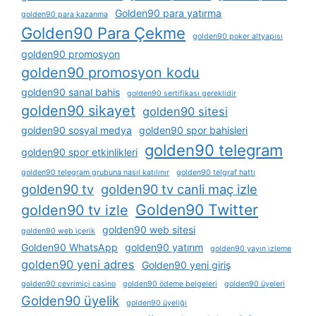
Golden90 para yatırma
golden90 para kazanma
Golden90 Para Çekme
golden90 poker altyapısı
golden90 promosyon
golden90 promosyon kodu
golden90 sanal bahis
golden90 sertifikası gereklidir
golden90 sikayet
golden90 sitesi
golden90 sosyal medya
golden90 spor bahisleri
golden90 telegram
golden90 spor etkinlikleri
golden90 telegram grubuna nasıl katılınır
golden90 telgraf hattı
golden90 tv
golden90 tv canli maç izle
Golden90 Twitter
golden90 tv izle
golden90 web sitesi
golden90 web i̇çerik
Golden90 WhatsApp
golden90 yatırım
golden90 yayın i̇zleme
golden90 yeni adres
Golden90 yeni giriş
golden90 çevrimiçi casino
golden90 ödeme belgeleri
golden90 üyeleri
Golden90 üyelik
golden90 üyeliği