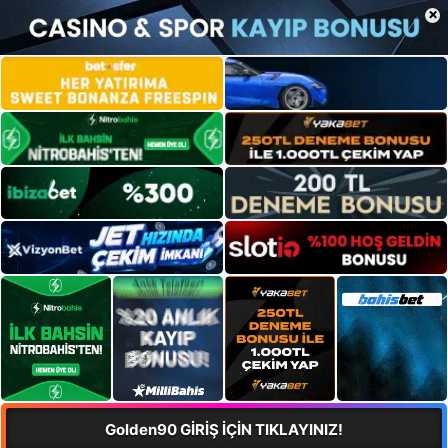
×
Golden90 GİRİŞ İÇİN TIKLAYINIZ!