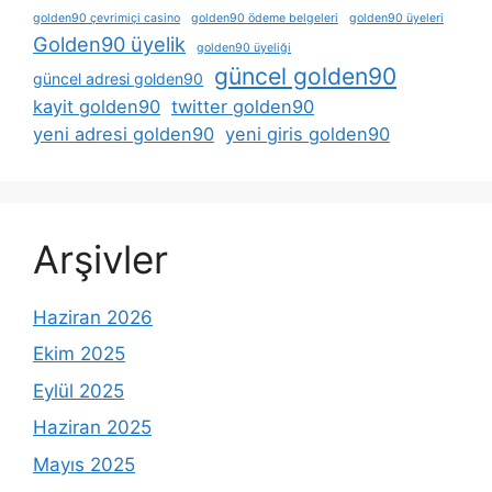
golden90 çevrimiçi casino
golden90 ödeme belgeleri
golden90 üyeleri
Golden90 üyelik
golden90 üyeliği
güncel golden90
güncel adresi golden90
kayit golden90
twitter golden90
yeni adresi golden90
yeni giris golden90
Arşivler
Haziran 2026
Ekim 2025
Eylül 2025
Haziran 2025
Mayıs 2025