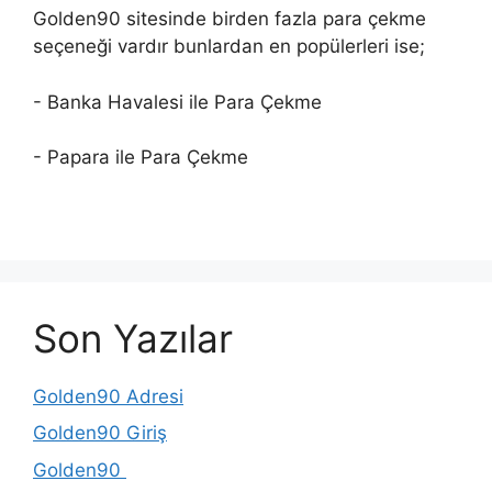
Golden90 sitesinde birden fazla para çekme
seçeneği vardır bunlardan en popülerleri ise;
- Banka Havalesi ile Para Çekme
- Papara ile Para Çekme
Son Yazılar
Golden90 Adresi
Golden90 Giriş
Golden90