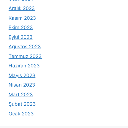
Aralık 2023
Kasım 2023
Ekim 2023
Eylül 2023
Ağustos 2023
Temmuz 2023
Haziran 2023
Mayıs 2023
Nisan 2023
Mart 2023
Şubat 2023
Ocak 2023