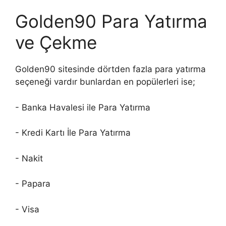
Golden90 Para Yatırma
ve Çekme
Golden90 sitesinde dörtden fazla para yatırma
seçeneği vardır bunlardan en popülerleri ise;
- Banka Havalesi ile Para Yatırma
- Kredi Kartı İle Para Yatırma
- Nakit
- Papara
- Visa