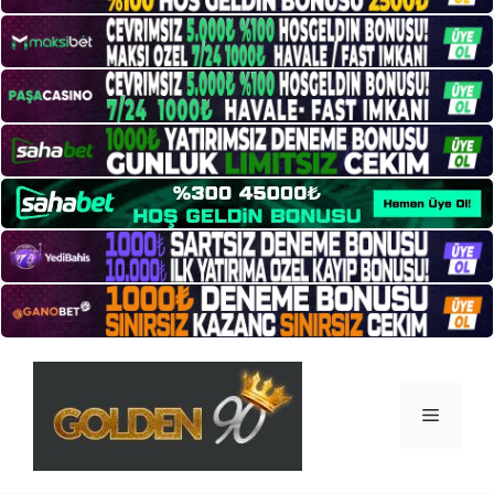
İçeriğe
atla
Menü