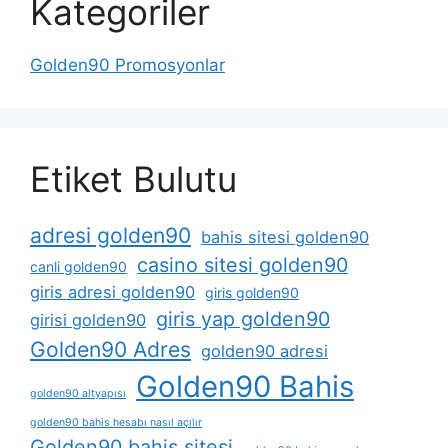
Kategoriler
Golden90 Promosyonlar
Etiket Bulutu
adresi golden90
bahis sitesi golden90
casino sitesi golden90
canli golden90
giris adresi golden90
giris golden90
giris yap golden90
girisi golden90
Golden90 Adres
golden90 adresi
Golden90 Bahis
golden90 altyapısı
golden90 bahis hesabı nasıl açılır
Golden90 bahis sitesi