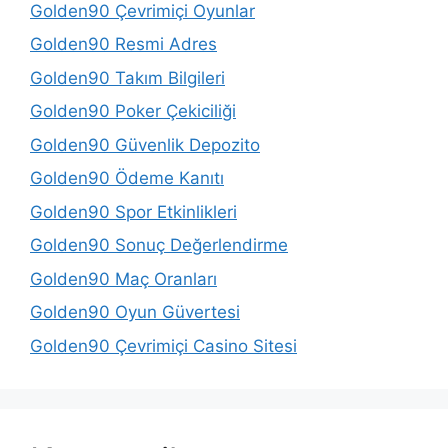
Golden90 Çevrimiçi Oyunlar
Golden90 Resmi Adres
Golden90 Takım Bilgileri
Golden90 Poker Çekiciliği
Golden90 Güvenlik Depozito
Golden90 Ödeme Kanıtı
Golden90 Spor Etkinlikleri
Golden90 Sonuç Değerlendirme
Golden90 Maç Oranları
Golden90 Oyun Güvertesi
Golden90 Çevrimiçi Casino Sitesi