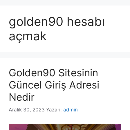
golden90 hesabı
açmak
Golden90 Sitesinin
Güncel Giriş Adresi
Nedir
Aralık 30, 2023
Yazarı:
admin