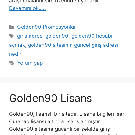
araştırmalarını site üzerinden yapabilirler. …
Devamını oku…
Kategoriler
Golden90 Promosyonlar
Etiketler
giris adresi golden90
,
golden90 hesabı
açmak
,
golden90 sitesinin güncel giriş adresi
nedir
Yorum yap
Golden90 Lisans
Golden90, lisanslı bir sitedir. Lisans bilgileri ise;
Curacao lisansı altında lisanslanmıştır.
Golden90 sitesine güvenli bir şekilde giriş