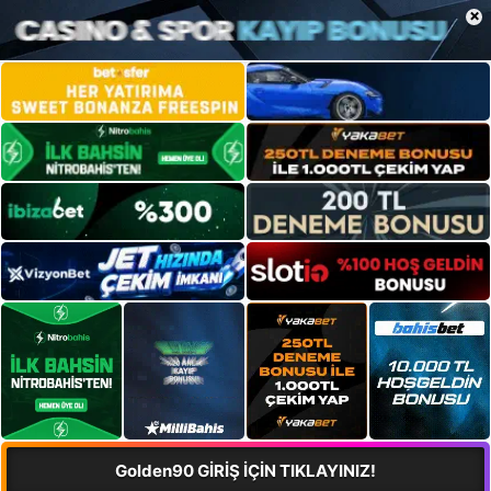
×
Golden90 GİRİŞ İÇİN TIKLAYINIZ!