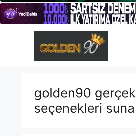
İçeriğe
atla
golden90 gerçek
seçenekleri suna