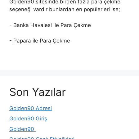
Golden90 sitesinde birden fazla para çekme
seçeneği vardır bunlardan en popülerleri ise;
- Banka Havalesi ile Para Çekme
- Papara ile Para Çekme
Son Yazılar
Golden90 Adresi
Golden90 Giriş
Golden90