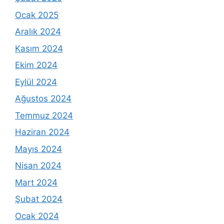
Ocak 2025
Aralık 2024
Kasım 2024
Ekim 2024
Eylül 2024
Ağustos 2024
Temmuz 2024
Haziran 2024
Mayıs 2024
Nisan 2024
Mart 2024
Şubat 2024
Ocak 2024