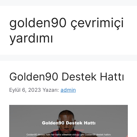
golden90 çevrimiçi
yardımı
Golden90 Destek Hattı
Eylül 6, 2023
Yazarı:
admin