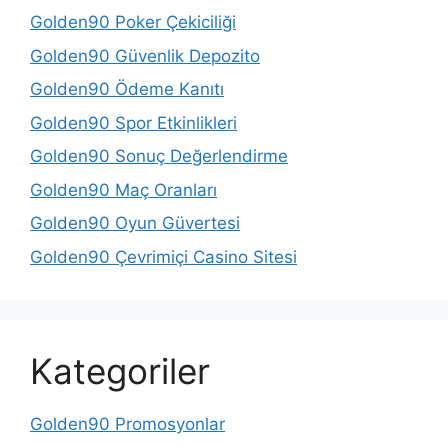
Golden90 Poker Çekiciliği
Golden90 Güvenlik Depozito
Golden90 Ödeme Kanıtı
Golden90 Spor Etkinlikleri
Golden90 Sonuç Değerlendirme
Golden90 Maç Oranları
Golden90 Oyun Güvertesi
Golden90 Çevrimiçi Casino Sitesi
Kategoriler
Golden90 Promosyonlar