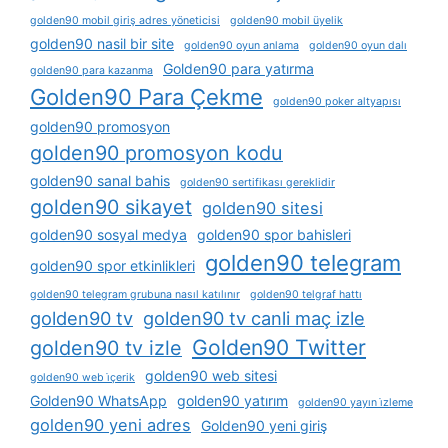
golden90 mobil giriş adres yöneticisi
golden90 mobil üyelik
golden90 nasil bir site
golden90 oyun anlama
golden90 oyun dalı
Golden90 para yatırma
golden90 para kazanma
Golden90 Para Çekme
golden90 poker altyapısı
golden90 promosyon
golden90 promosyon kodu
golden90 sanal bahis
golden90 sertifikası gereklidir
golden90 sikayet
golden90 sitesi
golden90 sosyal medya
golden90 spor bahisleri
golden90 telegram
golden90 spor etkinlikleri
golden90 telegram grubuna nasıl katılınır
golden90 telgraf hattı
golden90 tv
golden90 tv canli maç izle
Golden90 Twitter
golden90 tv izle
golden90 web sitesi
golden90 web i̇çerik
Golden90 WhatsApp
golden90 yatırım
golden90 yayın i̇zleme
golden90 yeni adres
Golden90 yeni giriş