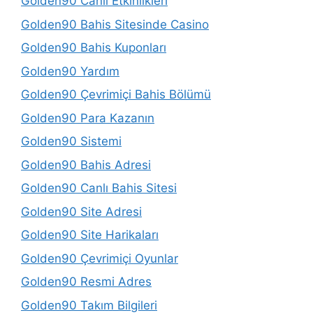
Golden90 Canlı Etkinlikleri
Golden90 Bahis Sitesinde Casino
Golden90 Bahis Kuponları
Golden90 Yardım
Golden90 Çevrimiçi Bahis Bölümü
Golden90 Para Kazanın
Golden90 Sistemi
Golden90 Bahis Adresi
Golden90 Canlı Bahis Sitesi
Golden90 Site Adresi
Golden90 Site Harikaları
Golden90 Çevrimiçi Oyunlar
Golden90 Resmi Adres
Golden90 Takım Bilgileri