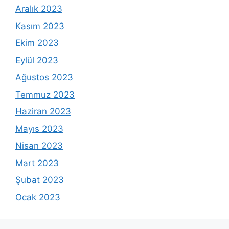
Aralık 2023
Kasım 2023
Ekim 2023
Eylül 2023
Ağustos 2023
Temmuz 2023
Haziran 2023
Mayıs 2023
Nisan 2023
Mart 2023
Şubat 2023
Ocak 2023