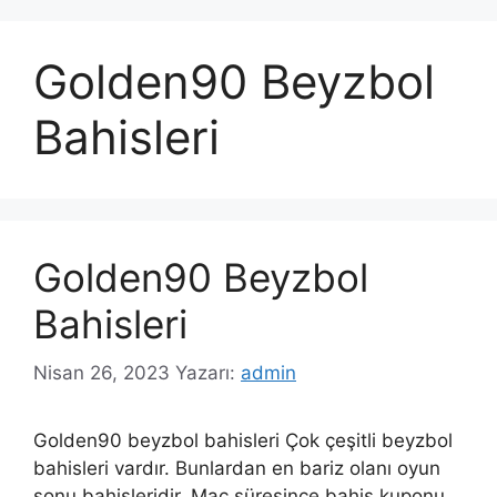
Golden90 Beyzbol
Bahisleri
Golden90 Beyzbol
Bahisleri
Nisan 26, 2023
Yazarı:
admin
Golden90 beyzbol bahisleri Çok çeşitli beyzbol
bahisleri vardır. Bunlardan en bariz olanı oyun
sonu bahisleridir. Maç süresince bahis kuponu