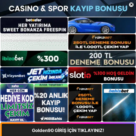
×
Golden90 GİRİŞ İÇİN TIKLAYINIZ!