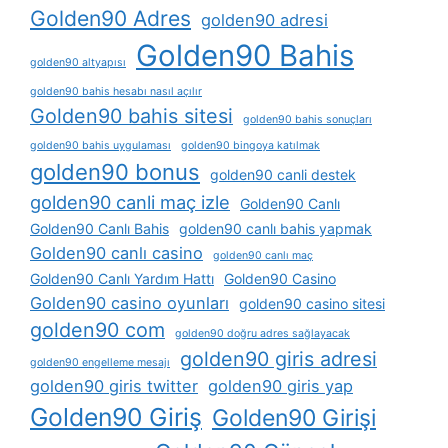
Golden90 Adres
golden90 adresi
Golden90 Bahis
golden90 altyapısı
golden90 bahis hesabı nasıl açılır
Golden90 bahis sitesi
golden90 bahis sonuçları
golden90 bahis uygulaması
golden90 bingoya katılmak
golden90 bonus
golden90 canli destek
golden90 canli maç izle
Golden90 Canlı
Golden90 Canlı Bahis
golden90 canlı bahis yapmak
Golden90 canlı casino
golden90 canlı maç
Golden90 Canlı Yardım Hattı
Golden90 Casino
Golden90 casino oyunları
golden90 casino sitesi
golden90 com
golden90 doğru adres sağlayacak
golden90 giris adresi
golden90 engelleme mesajı
golden90 giris twitter
golden90 giris yap
Golden90 Giriş
Golden90 Girişi