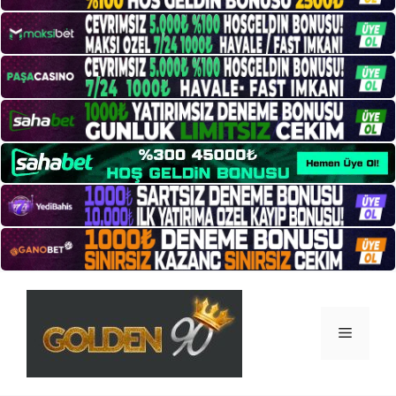
İçeriğe
atla
Menü