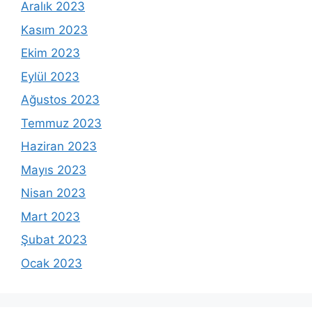
Aralık 2023
Kasım 2023
Ekim 2023
Eylül 2023
Ağustos 2023
Temmuz 2023
Haziran 2023
Mayıs 2023
Nisan 2023
Mart 2023
Şubat 2023
Ocak 2023