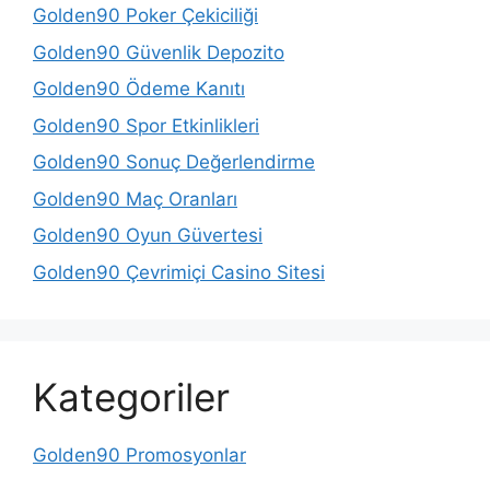
Golden90 Poker Çekiciliği
Golden90 Güvenlik Depozito
Golden90 Ödeme Kanıtı
Golden90 Spor Etkinlikleri
Golden90 Sonuç Değerlendirme
Golden90 Maç Oranları
Golden90 Oyun Güvertesi
Golden90 Çevrimiçi Casino Sitesi
Kategoriler
Golden90 Promosyonlar