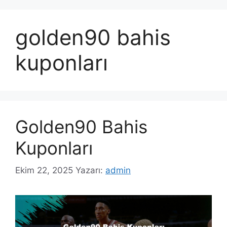
golden90 bahis
kuponları
Golden90 Bahis
Kuponları
Ekim 22, 2025
Yazarı:
admin