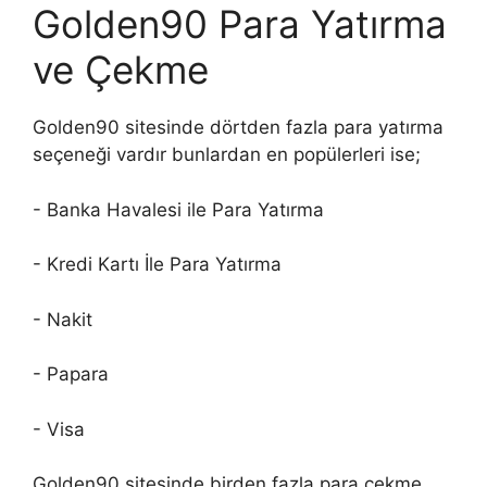
Golden90 Para Yatırma
ve Çekme
Golden90 sitesinde dörtden fazla para yatırma
seçeneği vardır bunlardan en popülerleri ise;
- Banka Havalesi ile Para Yatırma
- Kredi Kartı İle Para Yatırma
- Nakit
- Papara
- Visa
Golden90 sitesinde birden fazla para çekme