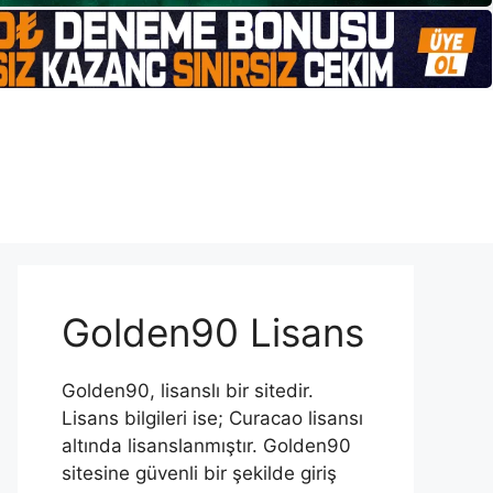
Golden90 Lisans
Golden90, lisanslı bir sitedir.
Lisans bilgileri ise; Curacao lisansı
altında lisanslanmıştır. Golden90
sitesine güvenli bir şekilde giriş