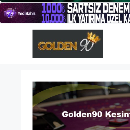
İçeriğe
atla