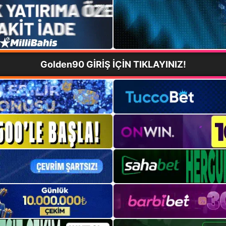
Golden90 GİRİŞ İÇİN TIKLAYINIZ!