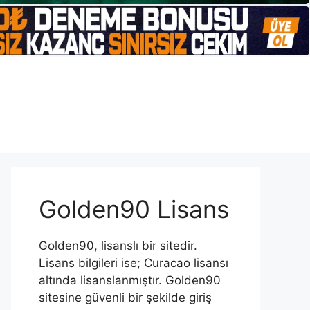
Golden90 Lisans
Golden90, lisanslı bir sitedir.
Lisans bilgileri ise; Curacao lisansı
altında lisanslanmıştır. Golden90
sitesine güvenli bir şekilde giriş