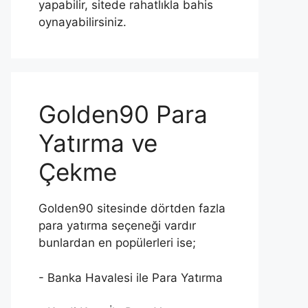
yapabilir, sitede rahatlıkla bahis
oynayabilirsiniz.
Golden90 Para
Yatırma ve
Çekme
Golden90 sitesinde dörtden fazla
para yatırma seçeneği vardır
bunlardan en popülerleri ise;
- Banka Havalesi ile Para Yatırma