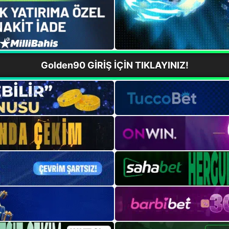
Golden90 GİRİŞ İÇİN TIKLAYINIZ!