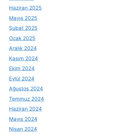
Haziran 2025
Mayıs 2025
Şubat 2025
Ocak 2025
Aralık 2024
Kasım 2024
Ekim 2024
Eylül 2024
Ağustos 2024
Temmuz 2024
Haziran 2024
Mayıs 2024
Nisan 2024