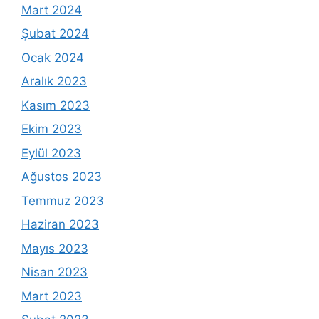
Mart 2024
Şubat 2024
Ocak 2024
Aralık 2023
Kasım 2023
Ekim 2023
Eylül 2023
Ağustos 2023
Temmuz 2023
Haziran 2023
Mayıs 2023
Nisan 2023
Mart 2023