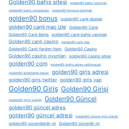
Golden90 bahis sitesi
golden90 bahis sonuçları
golden90 bahis uygulaması
golden90 bingoya katılmak
golden90 bonus
golden90 canli destek
golden90 canli maç izle
Golden90 Canlı
Golden90 Canlı Bahis
golden90 canlı bahis yapmak
Golden90 canlı casino
golden90 canlı maç
Golden90 Canlı Yardım Hattı
Golden90 Casino
Golden90 casino oyunları
golden90 casino sitesi
golden90 com
golden90 doğru adres sağlayacak
golden90 giris adresi
golden90 engelleme mesajı
golden90 giris twitter
golden90 giris yap
Golden90 Giriş
Golden90 Girişi
Golden90 Güncel
golden90 girişi üyeliği
golden90 güncel adres
golden90 güncel adresi
golden90 güncel giriş linkleri
golden90 güvenilebilir mi
Golden90 güvenilir mi