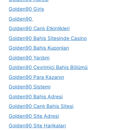
Golden90 Giriş
Golden90
Golden90 Canlı Etkinlikleri
Golden90 Bahis Sitesinde Casino
Golden90 Bahis Kuponları
Golden90 Yardım
Golden90 Çevrimiçi Bahis Bölümü
Golden90 Para Kazanın
Golden90 Sistemi
Golden90 Bahis Adresi
Golden90 Canlı Bahis Sitesi
Golden90 Site Adresi
Golden90 Site Harikaları