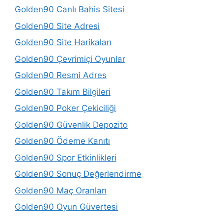
Golden90 Canlı Bahis Sitesi
Golden90 Site Adresi
Golden90 Site Harikaları
Golden90 Çevrimiçi Oyunlar
Golden90 Resmi Adres
Golden90 Takım Bilgileri
Golden90 Poker Çekiciliği
Golden90 Güvenlik Depozito
Golden90 Ödeme Kanıtı
Golden90 Spor Etkinlikleri
Golden90 Sonuç Değerlendirme
Golden90 Maç Oranları
Golden90 Oyun Güvertesi