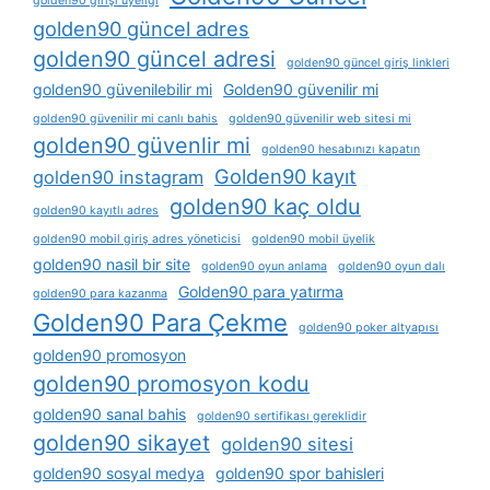
golden90 girişi üyeliği
golden90 güncel adres
golden90 güncel adresi
golden90 güncel giriş linkleri
golden90 güvenilebilir mi
Golden90 güvenilir mi
golden90 güvenilir mi canlı bahis
golden90 güvenilir web sitesi mi
golden90 güvenlir mi
golden90 hesabınızı kapatın
Golden90 kayıt
golden90 instagram
golden90 kaç oldu
golden90 kayıtlı adres
golden90 mobil giriş adres yöneticisi
golden90 mobil üyelik
golden90 nasil bir site
golden90 oyun anlama
golden90 oyun dalı
Golden90 para yatırma
golden90 para kazanma
Golden90 Para Çekme
golden90 poker altyapısı
golden90 promosyon
golden90 promosyon kodu
golden90 sanal bahis
golden90 sertifikası gereklidir
golden90 sikayet
golden90 sitesi
golden90 sosyal medya
golden90 spor bahisleri