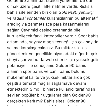
Golden90 alanında, radikal yöntemler de dahil
olmak üzere çeşitli alternatifler vardır. Risksiz
bahis sitelerinden biri olan
Golden90 yenilikçi
ve radikal yöntemler
kullanıcılarının bu alternatif
aracılığıyla zahmetsizce para kazanmalarını
sağlar. Çevrimiçi casino ortamında bile,
kurulabilecek farklı kategoriler vardır. Spor bahis
ortamında, sayısız maç seçeneği için çok sayıda
sekme karşılaşacaksınız. Bu miktar sıklıkla
güncellenir ve genellikle piyasadaki diğer birçok
siteyi aşar ve bu da web siteniz için yüksek gelir
potansiyeli ile sonuçlanır. Golden90 bahis
alanının spor bahis ve canlı bahis bölümü,
mükemmel kalite ve yüksek miktarlarda çok
çeşitli alternatif maçlar sağlamaya devam
etmektedir. Şimdi, binlerce kullanıcı tarafından
sevilen popüler bir uygulama olan Golden90
gerçekten karlı mı? Bahis sitesi Golden90