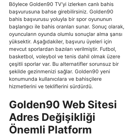
Böylece Golden90 TV’yi izlerken canlı bahis
başvurusuna bahse girebilirsiniz. Golden90
bahis başvurusu yoluyla bir spor oyununun
başlangıcı ile bahis oranları sunar. Sonuç olarak,
oyuncuların oyunda olumlu sonuçlar alma şansı
yüksektir. Aşağıdakiler, başvuru üyeleri için
mevcut sporlardan bazıları verilmiştir. Futbol, ​​
basketbol, ​​voleybol ve tenis dahil olmak üzere
çeşitli sporlar var. Bu alternatifler sorunsuz bir
şekilde gezinmenizi sağlar. Golden90 yeni
konumunda kullanıcılara ve bahisçilere
hizmetlerini ve tekliflerini sürdürdü.
Golden90 Web Sitesi
Adres Değişikliği
Önemli Platform