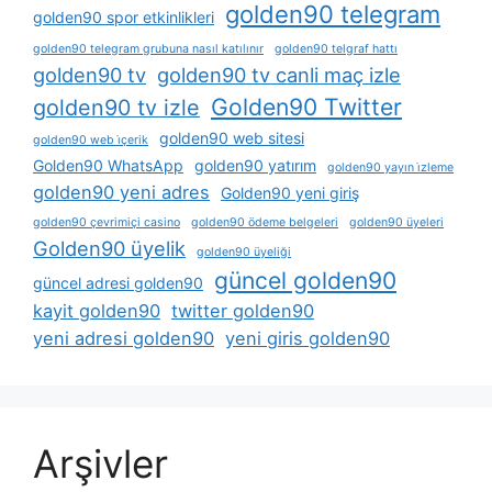
golden90 telegram
golden90 spor etkinlikleri
golden90 telegram grubuna nasıl katılınır
golden90 telgraf hattı
golden90 tv
golden90 tv canli maç izle
Golden90 Twitter
golden90 tv izle
golden90 web sitesi
golden90 web i̇çerik
Golden90 WhatsApp
golden90 yatırım
golden90 yayın i̇zleme
golden90 yeni adres
Golden90 yeni giriş
golden90 çevrimiçi casino
golden90 ödeme belgeleri
golden90 üyeleri
Golden90 üyelik
golden90 üyeliği
güncel golden90
güncel adresi golden90
kayit golden90
twitter golden90
yeni adresi golden90
yeni giris golden90
Arşivler