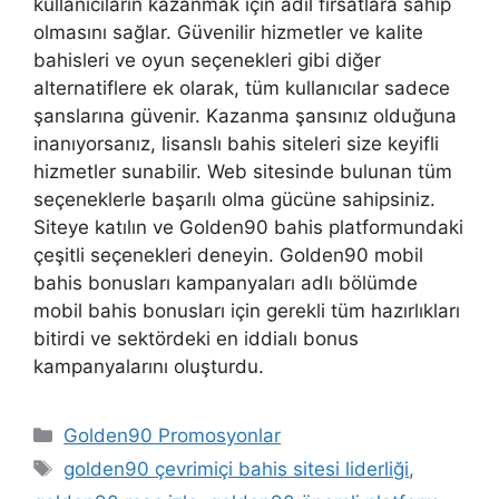
kullanıcıların kazanmak için adil fırsatlara sahip
olmasını sağlar. Güvenilir hizmetler ve kalite
bahisleri ve oyun seçenekleri gibi diğer
alternatiflere ek olarak, tüm kullanıcılar sadece
şanslarına güvenir. Kazanma şansınız olduğuna
inanıyorsanız, lisanslı bahis siteleri size keyifli
hizmetler sunabilir. Web sitesinde bulunan tüm
seçeneklerle başarılı olma gücüne sahipsiniz.
Siteye katılın ve Golden90 bahis platformundaki
çeşitli seçenekleri deneyin. Golden90 mobil
bahis bonusları kampanyaları adlı bölümde
mobil bahis bonusları için gerekli tüm hazırlıkları
bitirdi ve sektördeki en iddialı bonus
kampanyalarını oluşturdu.
Kategoriler
Golden90 Promosyonlar
Etiketler
golden90 çevrimiçi bahis sitesi liderliği
,