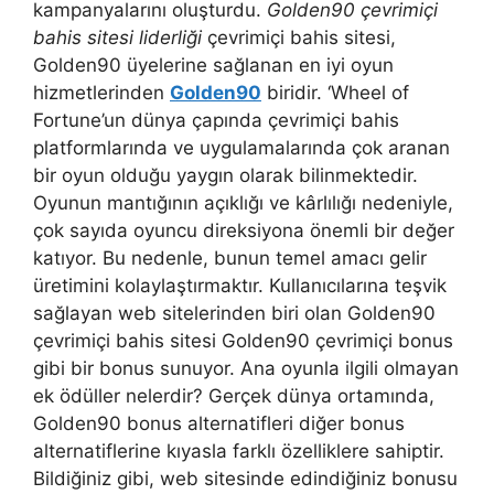
kampanyalarını oluşturdu.
Golden90 çevrimiçi
bahis sitesi liderliği
çevrimiçi bahis sitesi,
Golden90 üyelerine sağlanan en iyi oyun
hizmetlerinden
Golden90
biridir. ‘Wheel of
Fortune’un dünya çapında çevrimiçi bahis
platformlarında ve uygulamalarında çok aranan
bir oyun olduğu yaygın olarak bilinmektedir.
Oyunun mantığının açıklığı ve kârlılığı nedeniyle,
çok sayıda oyuncu direksiyona önemli bir değer
katıyor. Bu nedenle, bunun temel amacı gelir
üretimini kolaylaştırmaktır. Kullanıcılarına teşvik
sağlayan web sitelerinden biri olan Golden90
çevrimiçi bahis sitesi Golden90 çevrimiçi bonus
gibi bir bonus sunuyor. Ana oyunla ilgili olmayan
ek ödüller nelerdir? Gerçek dünya ortamında,
Golden90 bonus alternatifleri diğer bonus
alternatiflerine kıyasla farklı özelliklere sahiptir.
Bildiğiniz gibi, web sitesinde edindiğiniz bonusu