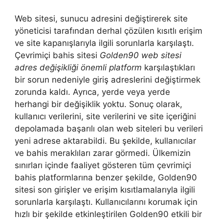
Web sitesi, sunucu adresini değiştirerek site
yöneticisi tarafından derhal çözülen kısıtlı erişim
ve site kapanışlarıyla ilgili sorunlarla karşılaştı.
Çevrimiçi bahis sitesi
Golden90 web sitesi
adres değişikliği önemli platform
karşılaştıkları
bir sorun nedeniyle giriş adreslerini değiştirmek
zorunda kaldı. Ayrıca, yerde veya yerde
herhangi bir değişiklik yoktu. Sonuç olarak,
kullanıcı verilerini, site verilerini ve site içeriğini
depolamada başarılı olan web siteleri bu verileri
yeni adrese aktarabildi. Bu şekilde, kullanıcılar
ve bahis meraklıları zarar görmedi. Ülkemizin
sınırları içinde faaliyet gösteren tüm çevrimiçi
bahis platformlarına benzer şekilde, Golden90
sitesi son girişler ve erişim kısıtlamalarıyla ilgili
sorunlarla karşılaştı. Kullanıcılarını korumak için
hızlı bir şekilde etkinleştirilen Golden90 etkili bir