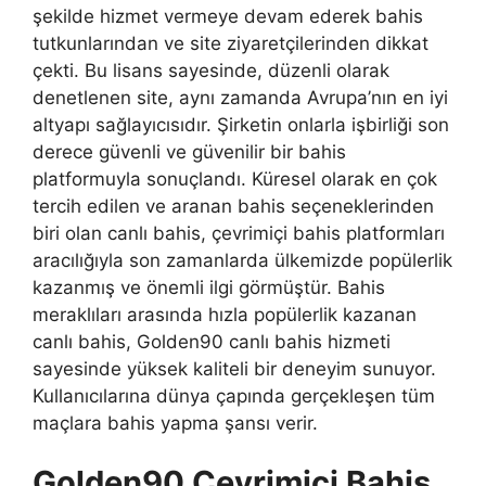
şekilde hizmet vermeye devam ederek bahis
tutkunlarından ve site ziyaretçilerinden dikkat
çekti. Bu lisans sayesinde, düzenli olarak
denetlenen site, aynı zamanda Avrupa’nın en iyi
altyapı sağlayıcısıdır. Şirketin onlarla işbirliği son
derece güvenli ve güvenilir bir bahis
platformuyla sonuçlandı. Küresel olarak en çok
tercih edilen ve aranan bahis seçeneklerinden
biri olan canlı bahis, çevrimiçi bahis platformları
aracılığıyla son zamanlarda ülkemizde popülerlik
kazanmış ve önemli ilgi görmüştür. Bahis
meraklıları arasında hızla popülerlik kazanan
canlı bahis, Golden90 canlı bahis hizmeti
sayesinde yüksek kaliteli bir deneyim sunuyor.
Kullanıcılarına dünya çapında gerçekleşen tüm
maçlara bahis yapma şansı verir.
Golden90 Çevrimiçi Bahis