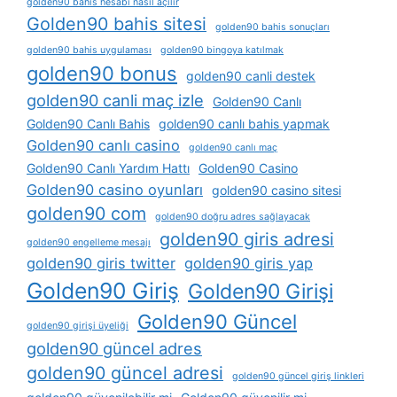
golden90 bahis hesabı nasıl açılır
Golden90 bahis sitesi
golden90 bahis sonuçları
golden90 bahis uygulaması
golden90 bingoya katılmak
golden90 bonus
golden90 canli destek
golden90 canli maç izle
Golden90 Canlı
Golden90 Canlı Bahis
golden90 canlı bahis yapmak
Golden90 canlı casino
golden90 canlı maç
Golden90 Canlı Yardım Hattı
Golden90 Casino
Golden90 casino oyunları
golden90 casino sitesi
golden90 com
golden90 doğru adres sağlayacak
golden90 giris adresi
golden90 engelleme mesajı
golden90 giris twitter
golden90 giris yap
Golden90 Giriş
Golden90 Girişi
Golden90 Güncel
golden90 girişi üyeliği
golden90 güncel adres
golden90 güncel adresi
golden90 güncel giriş linkleri