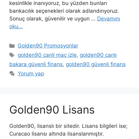
kesinlikle inanıyoruz, bu yüzden bunları
bankacılık seçenekleri olarak adlandırıyoruz.
Sonuç olarak, güvenilir ve uygun …
Devamını
oku…
Kategoriler
Golden90 Promosyonlar
Etiketler
golden90 canli maç izle
,
golden90 canlı
bakara güvenli finans
,
golden90 güvenli finans
Yorum yap
Golden90 Lisans
Golden90, lisanslı bir sitedir. Lisans bilgileri ise;
Curacao lisansı altında lisanslanmıştır.